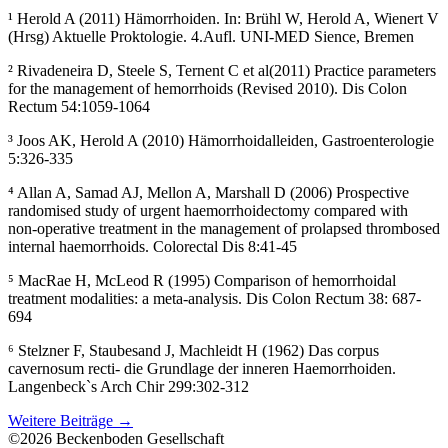
¹ Herold A (2011) Hämorrhoiden. In: Brühl W, Herold A, Wienert V
(Hrsg) Aktuelle Proktologie. 4.Aufl. UNI-MED Sience, Bremen
² Rivadeneira D, Steele S, Ternent C et al(2011) Practice parameters
for the management of hemorrhoids (Revised 2010). Dis Colon
Rectum 54:1059-1064
³ Joos AK, Herold A (2010) Hämorrhoidalleiden, Gastroenterologie
5:326-335
⁴ Allan A, Samad AJ, Mellon A, Marshall D (2006) Prospective
randomised study of urgent haemorrhoidectomy compared with
non-operative treatment in the management of prolapsed thrombosed
internal haemorrhoids. Colorectal Dis 8:41-45
⁵ MacRae H, McLeod R (1995) Comparison of hemorrhoidal
treatment modalities: a meta-analysis. Dis Colon Rectum 38: 687-
694
⁶ Stelzner F, Staubesand J, Machleidt H (1962) Das corpus
cavernosum recti- die Grundlage der inneren Haemorrhoiden.
Langenbeck`s Arch Chir 299:302-312
Weitere Beiträge →
©2026 Beckenboden Gesellschaft