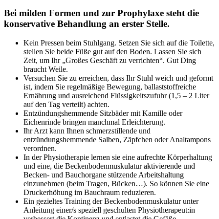
Bei milden Formen und zur Prophylaxe steht die
konservative Behandlung an erster Stelle.
Kein Pressen beim Stuhlgang. Setzen Sie sich auf die Toilette,
stellen Sie beide Füße gut auf den Boden. Lassen Sie sich
Zeit, um Ihr „Großes Geschäft zu verrichten“. Gut Ding
braucht Weile.
Versuchen Sie zu erreichen, dass Ihr Stuhl weich und geformt
ist, indem Sie regelmäßige Bewegung, ballaststoffreiche
Ernährung und ausreichend Flüssigkeitszufuhr (1,5 – 2 Liter
auf den Tag verteilt) achten.
Entzündungshemmende Sitzbäder mit Kamille oder
Eichenrinde bringen manchmal Erleichterung.
Ihr Arzt kann Ihnen schmerzstillende und
entzündungshemmende Salben, Zäpfchen oder Analtampons
verordnen.
In der Physiotherapie lernen sie eine aufrechte Körperhaltung
und eine, die Beckenbodenmuskulatur aktivierende und
Becken- und Bauchorgane stützende Arbeitshaltung
einzunehmen (beim Tragen, Bücken…). So können Sie eine
Druckerhöhung im Bauchraum reduzieren.
Ein gezieltes Training der Beckenbodenmuskulatur unter
Anleitung einer/s speziell geschulten Physiotherapeut:in
verbessert die Kontinenz und entlastet die Gefäße.