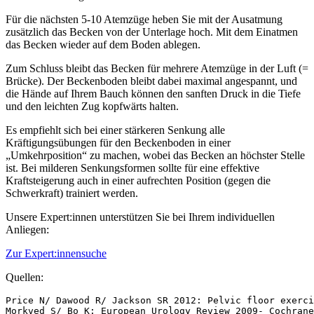
Für die nächsten 5-10 Atemzüge heben Sie mit der Ausatmung
zusätzlich das Becken von der Unterlage hoch. Mit dem Einatmen
das Becken wieder auf dem Boden ablegen.
Zum Schluss bleibt das Becken für mehrere Atemzüge in der Luft (=
Brücke). Der Beckenboden bleibt dabei maximal angespannt, und
die Hände auf Ihrem Bauch können den sanften Druck in die Tiefe
und den leichten Zug kopfwärts halten.
Es empfiehlt sich bei einer stärkeren Senkung alle
Kräftigungsübungen für den Beckenboden in einer
„Umkehrposition“ zu machen, wobei das Becken an höchster Stelle
ist. Bei milderen Senkungsformen sollte für eine effektive
Kraftsteigerung auch in einer aufrechten Position (gegen die
Schwerkraft) trainiert werden.
Unsere Expert:innen unterstützen Sie bei Ihrem individuellen
Anliegen:
Zur Expert:innensuche
Quellen:
Price N/ Dawood R/ Jackson SR 2012: Pelvic floor exerci
Morkved S/ Bo K: European Urology Review 2009- Cochrane