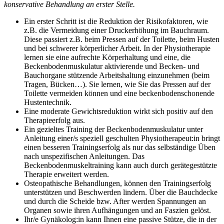
konservative Behandlung an erster Stelle.
Ein erster Schritt ist die Reduktion der Risikofaktoren, wie
z.B. die Vermeidung einer Druckerhöhung im Bauchraum.
Diese passiert z.B. beim Pressen auf der Toilette, beim Husten
und bei schwerer körperlicher Arbeit. In der Physiotherapie
lernen sie eine aufrechte Körperhaltung und eine, die
Beckenbodenmuskulatur aktivierende und Becken- und
Bauchorgane stützende Arbeitshaltung einzunehmen (beim
Tragen, Bücken…). Sie lernen, wie Sie das Pressen auf der
Toilette vermeiden können und eine beckenbodenschonende
Hustentechnik.
Eine moderate Gewichtsreduktion wirkt sich positiv auf den
Therapieerfolg aus.
Ein gezieltes Training der Beckenbodenmuskulatur unter
Anleitung einer/s speziell geschulten Physiotherapeut:in bringt
einen besseren Trainingserfolg als nur das selbständige Üben
nach unspezifischen Anleitungen. Das
Beckenbodenmuskeltraining kann auch durch gerätegestützte
Therapie erweitert werden.
Osteopathische Behandlungen, können den Trainingserfolg
unterstützen und Beschwerden lindern. Über die Bauchdecke
und durch die Scheide bzw. After werden Spannungen an
Organen sowie ihren Aufhängungen und an Faszien gelöst.
Ihr/e Gynäkolog:in kann Ihnen eine passive Stütze, die in der