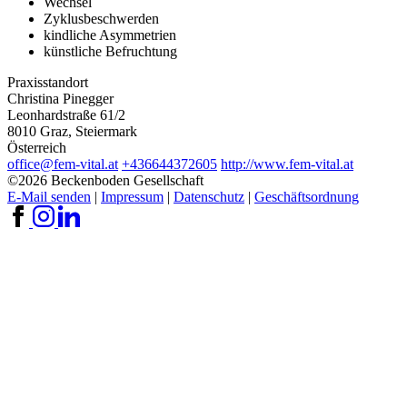
Wechsel
Zyklusbeschwerden
kindliche Asymmetrien
künstliche Befruchtung
Praxisstandort
Christina Pinegger
Leonhardstraße 61/2
8010 Graz, Steiermark
Österreich
office@fem-vital.at
+436644372605
http://www.fem-vital.at
©2026 Beckenboden Gesellschaft
E-Mail senden
|
Impressum
|
Datenschutz
|
Geschäftsordnung