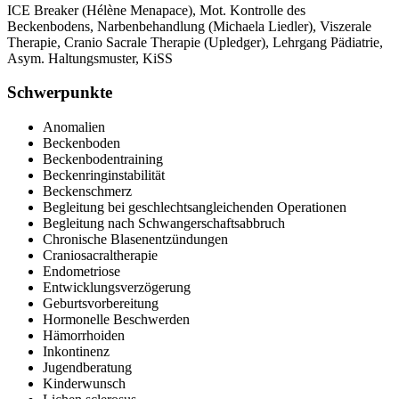
ICE Breaker (Hélène Menapace), Mot. Kontrolle des
Beckenbodens, Narbenbehandlung (Michaela Liedler), Viszerale
Therapie, Cranio Sacrale Therapie (Upledger), Lehrgang Pädiatrie,
Asym. Haltungsmuster, KiSS
Schwerpunkte
Anomalien
Beckenboden
Beckenbodentraining
Beckenringinstabilität
Beckenschmerz
Begleitung bei geschlechtsangleichenden Operationen
Begleitung nach Schwangerschaftsabbruch
Chronische Blasenentzündungen
Craniosacraltherapie
Endometriose
Entwicklungsverzögerung
Geburtsvorbereitung
Hormonelle Beschwerden
Hämorrhoiden
Inkontinenz
Jugendberatung
Kinderwunsch