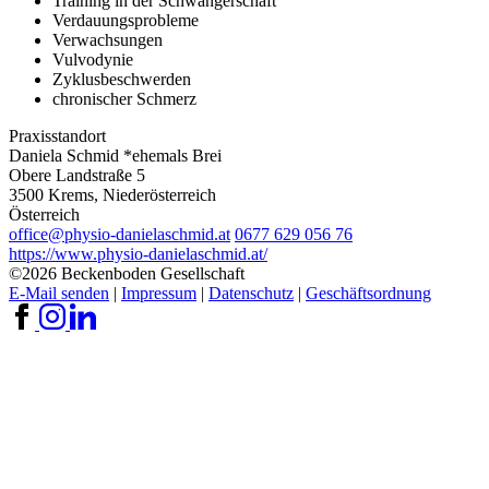
Training in der Schwangerschaft
Verdauungsprobleme
Verwachsungen
Vulvodynie
Zyklusbeschwerden
chronischer Schmerz
Praxisstandort
Daniela Schmid *ehemals Brei
Obere Landstraße 5
3500 Krems, Niederösterreich
Österreich
office@physio-danielaschmid.at
0677 629 056 76
https://www.physio-danielaschmid.at/
©2026 Beckenboden Gesellschaft
E-Mail senden
|
Impressum
|
Datenschutz
|
Geschäftsordnung