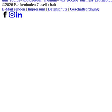
utm_source=google&utm_medium=wix_google_business_profile&
©2026 Beckenboden Gesellschaft
E-Mail senden
|
Impressum
|
Datenschutz
|
Geschäftsordnung