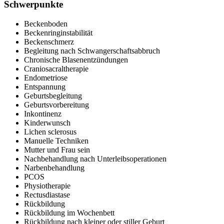
Schwerpunkte
Beckenboden
Beckenringinstabilität
Beckenschmerz
Begleitung nach Schwangerschaftsabbruch
Chronische Blasenentzündungen
Craniosacraltherapie
Endometriose
Entspannung
Geburtsbegleitung
Geburtsvorbereitung
Inkontinenz
Kinderwunsch
Lichen sclerosus
Manuelle Techniken
Mutter und Frau sein
Nachbehandlung nach Unterleibsoperationen
Narbenbehandlung
PCOS
Physiotherapie
Rectusdiastase
Rückbildung
Rückbildung im Wochenbett
Rückbildung nach kleiner oder stiller Geburt