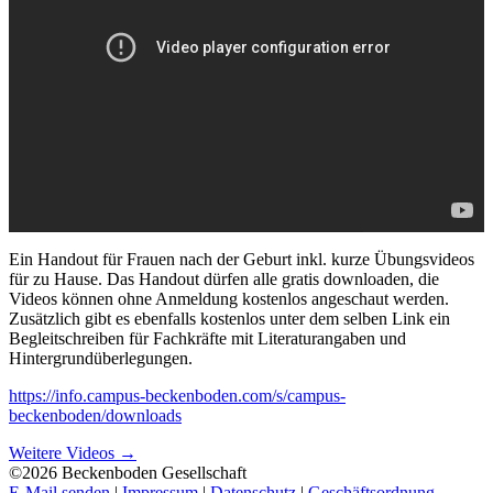
Ein Handout für Frauen nach der Geburt inkl. kurze Übungsvideos
für zu Hause. Das Handout dürfen alle gratis downloaden, die
Videos können ohne Anmeldung kostenlos angeschaut werden.
Zusätzlich gibt es ebenfalls kostenlos unter dem selben Link ein
Begleitschreiben für Fachkräfte mit Literaturangaben und
Hintergrundüberlegungen.
https://info.campus-beckenboden.com/s/campus-
beckenboden/downloads
Weitere Videos →
©2026 Beckenboden Gesellschaft
E-Mail senden
|
Impressum
|
Datenschutz
|
Geschäftsordnung